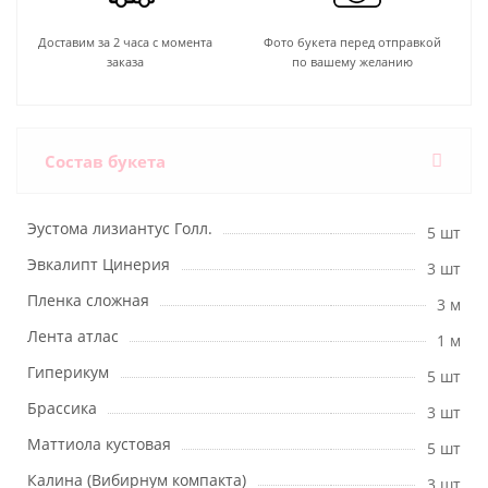
Доставим за 2 часа с момента
Фото букета перед отправкой
заказа
по вашему желанию
Состав букета
Эустома лизиантус Голл.
5 шт
Эвкалипт Цинерия
3 шт
Пленка сложная
3 м
Лента атлас
1 м
Гиперикум
5 шт
Брассика
3 шт
Маттиола кустовая
5 шт
Калина (Вибирнум компакта)
3 шт