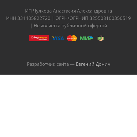
ИП Чулкова Анастасия Александровна
ИНН 331405822720 | ОГРН/ОГРНИП 325508100350519
| Не является публичной офертой
Разработчик сайта —
Евгений Донич