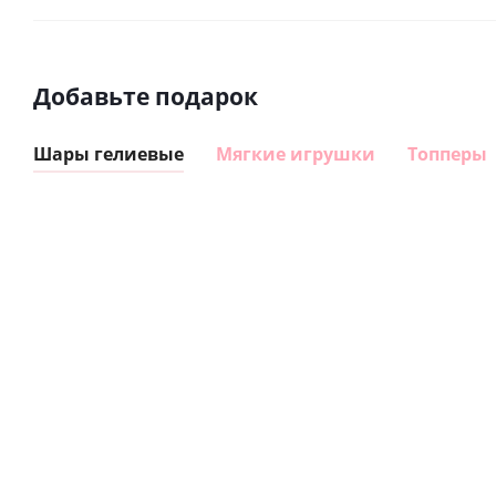
Добавьте подарок
Шары гелиевые
Мягкие игрушки
Топперы
Шар
Шар
гелиевый
гелиевый
цифра 8
цифра 4
Сердце розовое
(40х102
(40х102
фольгированный
см)
см)
шар с гелием (45
см)
1 330
1 330
руб.
895
руб.
руб.