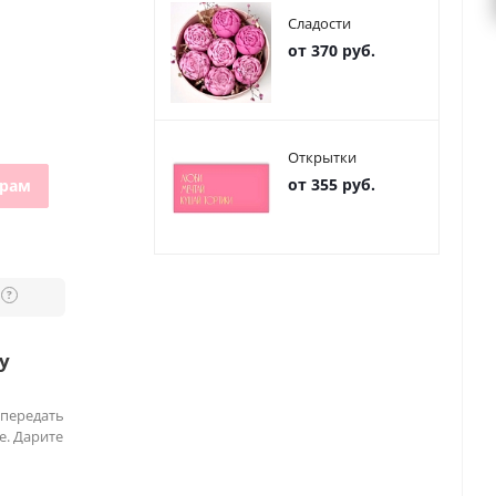
Сладости
от 370 руб.
Открытки
от 355 руб.
грам
?
у
 передать
е. Дарите