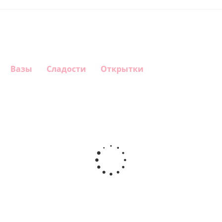
Вазы
Сладости
Открытки
Шар
Шар
Шар
Шар
сердце,
сердце I
гелиевый
Звезда - С
моя
love you
цифра 1
днем
любовь
(45 см)
(40х102
рождения
см)
(45 см)
1 330
895
895
895
руб.
руб.
руб.
руб.