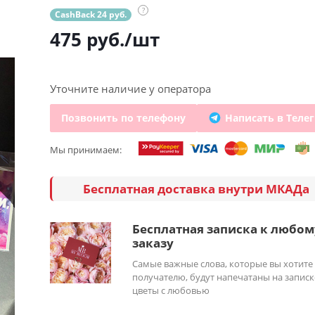
?
CashBack 24 руб.
475
руб.
/шт
Уточните наличие у оператора
Позвонить по телефону
Написать в Теле
Мы принимаем:
Бесплатная доставка внутри МКАДа
Бесплатная записка к любом
заказу
Самые важные слова, которые вы хотите
получателю, будут напечатаны на записк
цветы с любовью