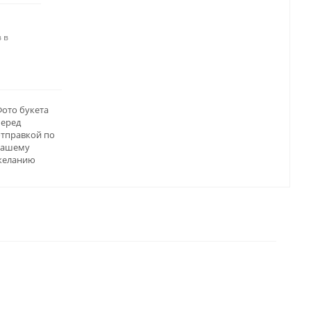
 в
ото букета
перед
отправкой по
вашему
желанию