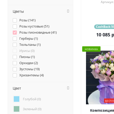
Артикул:
Цветы
Розы (
141
)
Розы кустовые (
51
)
CashBack 50
Розы пионовидные (
41
)
10 085
р
Герберы (
1
)
Тюльпаны (
1
)
НОВИНКА
Ирисы (
0
)
Пионы (
1
)
Орхидеи (
2
)
Эустомы (
19
)
Хризантемы (
4
)
Ромашки (
1
)
Ранункулюсы (
3
)
Цвет
Альстромерии (
7
)
Голубой (
0
)
Гортензии (
1
)
БЕСПЛ
Лилии (
0
)
Зеленый (
0
)
Композиция
Подсолнухи (
0
)