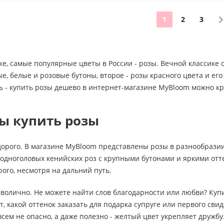
1
2
3
ке, самые популярные цветы в России - розы. Вечной классике
, белые и розовые бутоны, второе - розы красного цвета и ег
ь - купить розы дешево в интернет-магазине MyBloom можно кр
ы купить розы
дорого. В магазине MyBloom представлены розы в разнообразии
 одноголовых кенийских роз с крупными бутонами и яркими от
рого, несмотря на дальний путь.
мволично. Не можете найти слов благодарности или любви? Ку
, какой оттенок заказать для подарка супруге или первого свид
сем не опасно, а даже полезно - желтый цвет укрепляет дружбу