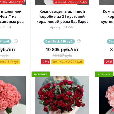
АТНАЯ ДОСТАВКА
БЕСПЛАТНАЯ ДОСТАВКА
 в шляпной
Композиция в шляпной
Комп
Флэт" из
коробке из 31 кустовой
кор
сиковых роз
коралловой розы Барбадос
кустов
 011564
Артикул: 011560
4 руб.
?
CashBack 540 руб.
?
Cas
уб.
/шт
10 805
руб.
/шт
8
 руб.
13 507 руб.
ия 2 519 руб.
-25%
Экономия 2 702 руб.
-25%
НОВИНКА
НОВИНКА