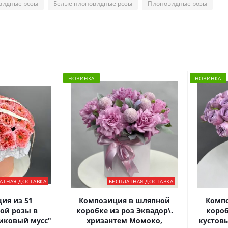
видные розы
Белые пионовидные розы
Пионовидные розы
НОВИНКА
НОВИНКА
АТНАЯ ДОСТАВКА
БЕСПЛАТНАЯ ДОСТАВКА
ия из 51
Композиция в шляпной
Комп
ой розы в
коробке из роз Эквадор\.
короб
иковый мусс"
хризантем Момоко,
кустов