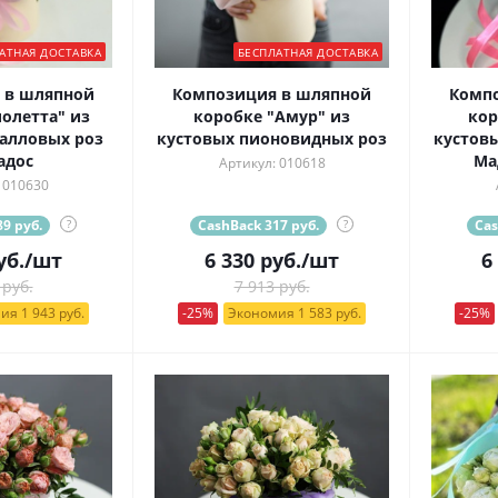
АТНАЯ ДОСТАВКА
БЕСПЛАТНАЯ ДОСТАВКА
 в шляпной
Композиция в шляпной
Комп
олетта" из
коробке "Амур" из
кор
алловых роз
кустовых пионовидных роз
кустов
адос
Ма
Артикул: 010618
 010630
9 руб.
?
CashBack 317 руб.
?
Cas
уб.
/шт
6 330
руб.
/шт
6
 руб.
7 913 руб.
ия 1 943 руб.
-25%
Экономия 1 583 руб.
-25%