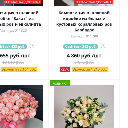
БЕСПЛАТНАЯ ДОСТАВКА
БЕСПЛАТНАЯ ДОСТАВКА
озиция в шляпной
Композиция в шляпной
обке "Закат" из
коробке из белых и
ых роз и эвкалипта
кустовых коралловых роз
Барбадос
Артикул: 011320
Артикул: 011280
hBack 433 руб.
?
CashBack 243 руб.
?
 655
руб.
/шт
4 860
руб.
/шт
10 819 руб.
6 075 руб.
Экономия 2 164 руб.
-25%
Экономия 1 215 руб.
НОВИНКА