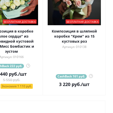
БЕСПЛАТНАЯ ДОСТАВКА
БЕСПЛАТНАЯ ДОСТАВКА
озиция в коробке
Композиция в шляпной
елое сердце" из
коробке "Крем" из 15
овидной кустовой
кустовых роз
Мисс Бомбастик и
Артикул: 010138
эустом
Артикул: 010166
hBack 222 руб.
?
 440
руб.
/шт
CashBack 161 руб.
?
5 550 руб.
3 220
руб.
/шт
Экономия 1 110 руб.