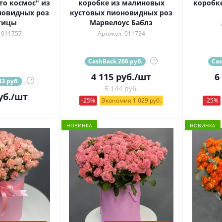
то космос" из
коробке из малиновых
коробке
новидных роз
кустовых пионовидных роз
тицы
Марвелоус Баблз
 011757
Артикул: 011734
CashBack 206 руб.
?
Cas
4 115
руб.
/шт
6
3 руб.
?
5 144 руб.
уб.
/шт
-25%
Экономия 1 029 руб.
-25%
НОВИНКА
НОВИНКА