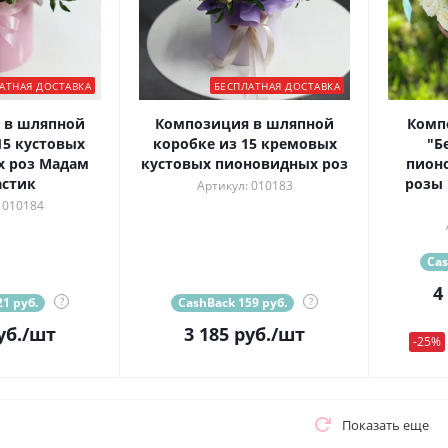
АТНАЯ ДОСТАВКА
БЕСПЛАТНАЯ ДОСТАВКА
 в шляпной
Композиция в шляпной
Комп
15 кустовых
коробке из 15 кремовых
"Б
 роз Мадам
кустовых пионовидных роз
пион
стик
розы 
Артикул: 010183
 010184
Cas
4
1 руб.
?
CashBack 159 руб.
?
уб.
/шт
3 185
руб.
/шт
-25%
Показать еще