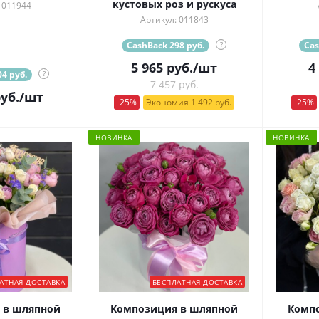
кустовых роз и рускуса
 011944
Артикул: 011843
CashBack 298 руб.
?
Cas
5 965
руб.
/шт
4
4 руб.
?
7 457 руб.
уб.
/шт
-25%
Экономия 1 492 руб.
-25%
НОВИНКА
НОВИНКА
АТНАЯ ДОСТАВКА
БЕСПЛАТНАЯ ДОСТАВКА
 в шляпной
Композиция в шляпной
Комп