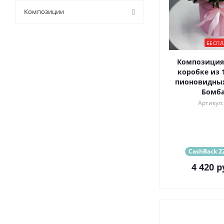
9 (
1
)
Композиции
БЕСПЛ
Композиция
коробке из 
пионовидных
Бомба
Артикул:
CashBack 22
4 420
р