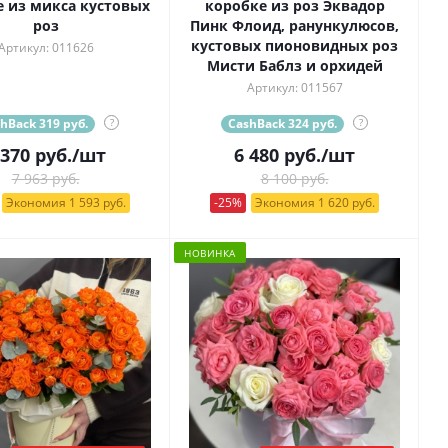
 из микса кустовых
коробке из роз Эквадор
роз
Пинк Флоид, ранункулюсов,
кустовых пионовидных роз
Артикул: 011626
Мисти Баблз и орхидей
Артикул: 011567
hBack 319 руб.
?
CashBack 324 руб.
?
 370
руб.
/шт
6 480
руб.
/шт
7 963 руб.
8 100 руб.
Экономия 1 593 руб.
-25%
Экономия 1 620 руб.
НОВИНКА