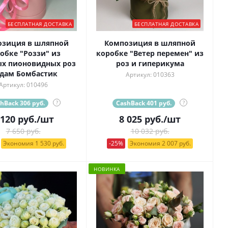
БЕСПЛАТНАЯ ДОСТАВКА
БЕСПЛАТНАЯ ДОСТАВКА
озиция в шляпной
Композиция в шляпной
обке "Роззи" из
коробке "Ветер перемен" из
ых пионовидных роз
роз и гиперикума
дам Бомбастик
Артикул: 010363
Артикул: 010496
hBack 306 руб.
?
CashBack 401 руб.
?
 120
руб.
/шт
8 025
руб.
/шт
7 650 руб.
10 032 руб.
Экономия 1 530 руб.
-25%
Экономия 2 007 руб.
НОВИНКА