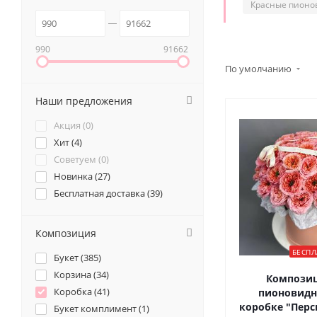
Красные пионо
990
91662
По умолчанию
Наши предложения
Акция (
0
)
Хит (
4
)
Советуем (
0
)
Новинка (
27
)
Бесплатная доставка (
39
)
Композиция
БЕСПЛ
Букет (
385
)
Корзина (
34
)
Композиц
Коробка (
41
)
пионовидн
коробке "Перс
Букет комплимент (
1
)