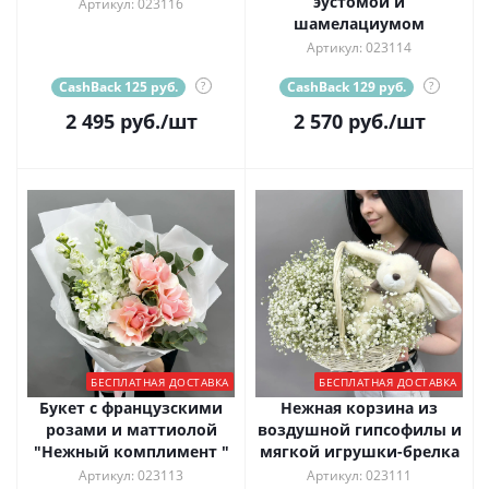
эустомой и
Артикул: 023116
шамелациумом
Артикул: 023114
CashBack 125 руб.
?
CashBack 129 руб.
?
2 495
руб.
/шт
2 570
руб.
/шт
БЕСПЛАТНАЯ ДОСТАВКА
БЕСПЛАТНАЯ ДОСТАВКА
Букет с французскими
Нежная корзина из
розами и маттиолой
воздушной гипсофилы и
"Нежный комплимент "
мягкой игрушки-брелка
Артикул: 023113
Артикул: 023111