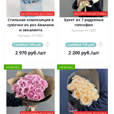
БЕСПЛАТНАЯ ДОСТАВКА
БЕСПЛАТНАЯ ДОСТАВКА
Стильная композиция в
Букет из 7 радужных
сумочке из роз Аваланж
гипсофил
и эвкалипта
Артикул: 011803
Артикул: 011865
CashBack 149 руб.
?
CashBack 110 руб.
?
2 970
руб.
/шт
2 200
руб.
/шт
НОВИНКА
НОВИНКА
БЕСПЛАТНАЯ ДОСТАВКА
БЕСПЛАТНАЯ ДОСТАВКА