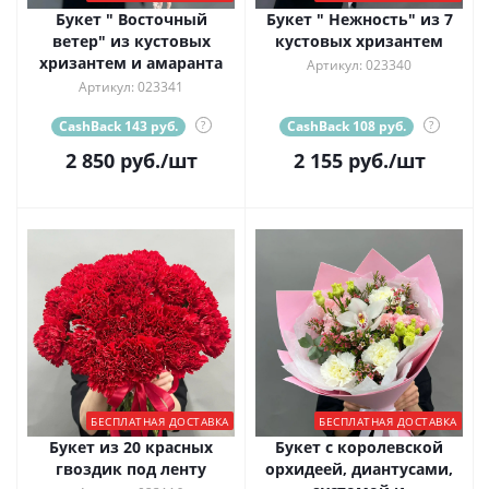
Букет " Восточный
Букет " Нежность" из 7
ветер" из кустовых
кустовых хризантем
хризантем и амаранта
Артикул: 023340
Артикул: 023341
CashBack 143 руб.
?
CashBack 108 руб.
?
2 850
руб.
/шт
2 155
руб.
/шт
БЕСПЛАТНАЯ ДОСТАВКА
БЕСПЛАТНАЯ ДОСТАВКА
Букет из 20 красных
Букет с королевской
гвоздик под ленту
орхидеей, диантусами,