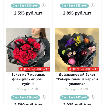
CashBack 130 руб.
?
CashBack 145 руб.
?
2 595
руб.
/шт
2 895
руб.
/шт
БЕСПЛАТНАЯ ДОСТАВКА
БЕСПЛАТНАЯ ДОСТАВКА
Букет из 7 красных
Дофаминовый букет
французских роз "
"Собери сама" в черной
Рубин"
упаковке
Артикул: 023105
Артикул: 023094
CashBack 129 руб.
?
CashBack 147 руб.
?
2 580
руб.
/шт
2 935
руб.
/шт