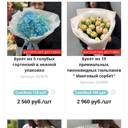
БЕСПЛАТНАЯ ДОСТАВКА
БЕСПЛАТНАЯ ДОСТАВКА
Букет из 5 голубых
Букет из 19
гортензий в нежной
премиальных,
упаковке
пионовидных тюльпанов
" Манговый сорбет"
Артикул: 023076
Артикул: 023008
CashBack 128 руб.
?
CashBack 148 руб.
?
2 560
руб.
/шт
2 960
руб.
/шт