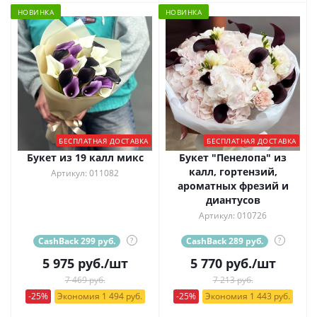
НОВИНКА
НОВИНКА
БЕСПЛАТНАЯ ДОСТАВКА
БЕСПЛАТНАЯ ДОСТАВКА
Букет из 19 калл микс
Букет "Пенелопа" из
калл, гортензий,
Артикул: 011082
ароматных фрезий и
диантусов
Артикул: 010726
CashBack 299 руб.
?
CashBack 289 руб.
?
5 975
руб.
/шт
5 770
руб.
/шт
7 469 руб.
7 213 руб.
-25%
Экономия 1 494 руб.
-25%
Экономия 1 443 руб.