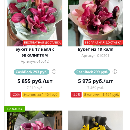
БЕСПЛАТНАЯ ДОСТАВКА
БЕСПЛАТНАЯ ДОСТАВКА
Букет из 17 калл с
Букет из 19 калл
эвкалиптом
Артикул: 010501
Артикул: 010512
CashBack 293 руб.
?
CashBack 299 руб.
?
5 855
руб.
/шт
5 975
руб.
/шт
7 319 руб.
7 469 руб.
-25%
Экономия 1 464 руб.
-25%
Экономия 1 494 руб.
НОВИНКА