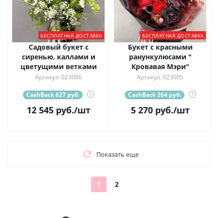
БЕСПЛАТНАЯ ДОСТАВКА
БЕСПЛАТНАЯ ДОСТАВКА
Садовый букет с
Букет с красными
сиренью, каллами и
ранункулюсами "
цветущими ветками
Кровавая Мэри"
Артикул: 023006
Артикул: 023005
CashBack 627 руб.
?
CashBack 264 руб.
?
12 545
руб.
/шт
5 270
руб.
/шт
Показать еще
1
2