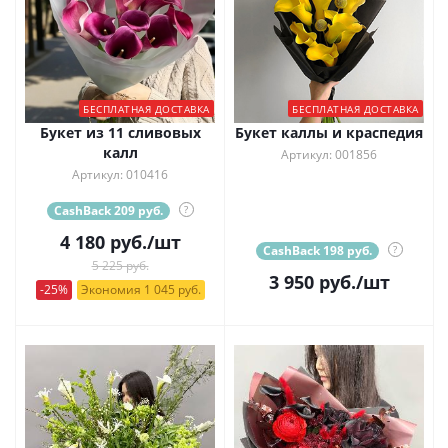
БЕСПЛАТНАЯ ДОСТАВКА
БЕСПЛАТНАЯ ДОСТАВКА
Букет из 11 сливовых
Букет каллы и краспедия
калл
Артикул: 001856
Артикул: 010416
CashBack 209 руб.
?
4 180
руб.
/шт
CashBack 198 руб.
?
5 225 руб.
3 950
руб.
/шт
-25%
Экономия 1 045 руб.