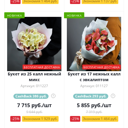
-25%
Экономия 1 464 руб.
-25%
Экономия 1 137 руб.
НОВИНКА
НОВИНКА
БЕСПЛАТНАЯ ДОСТАВКА
БЕСПЛАТНАЯ ДОСТАВКА
Букет из 25 калл нежный
Букет из 17 нежных калл
микс
с эвкалиптом
Артикул: 011227
Артикул: 011127
CashBack 386 руб.
?
CashBack 293 руб.
?
7 715
руб.
/шт
5 855
руб.
/шт
9 644 руб.
7 319 руб.
-25%
Экономия 1 929 руб.
-25%
Экономия 1 464 руб.