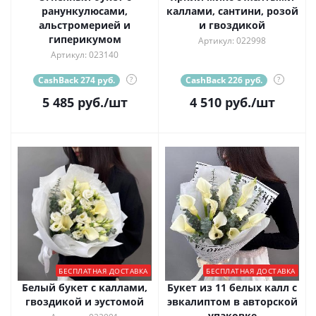
ранункулюсами,
каллами, сантини, розой
альстромерией и
и гвоздикой
гиперикумом
Артикул: 022998
Артикул: 023140
CashBack 274 руб.
?
CashBack 226 руб.
?
5 485
руб.
/шт
4 510
руб.
/шт
БЕСПЛАТНАЯ ДОСТАВКА
БЕСПЛАТНАЯ ДОСТАВКА
Белый букет с каллами,
Букет из 11 белых калл с
гвоздикой и эустомой
эвкалиптом в авторской
упаковке