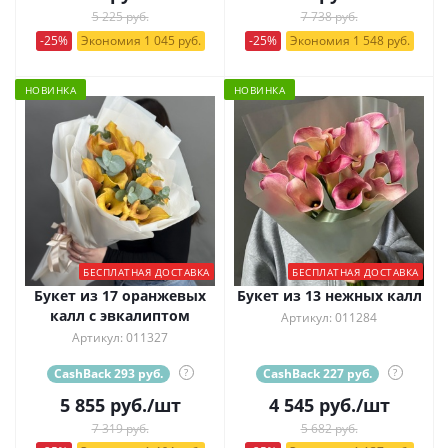
5 225 руб.
7 738 руб.
-25%
Экономия 1 045 руб.
-25%
Экономия 1 548 руб.
НОВИНКА
НОВИНКА
БЕСПЛАТНАЯ ДОСТАВКА
БЕСПЛАТНАЯ ДОСТАВКА
Букет из 17 оранжевых
Букет из 13 нежных калл
калл с эвкалиптом
Артикул: 011284
Артикул: 011327
CashBack 293 руб.
?
CashBack 227 руб.
?
5 855
руб.
/шт
4 545
руб.
/шт
7 319 руб.
5 682 руб.