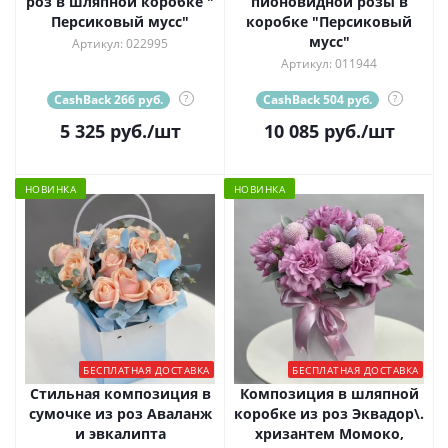
роз в шляпной коробке "
пионовидной розы в
Персиковый мусс"
коробке "Персиковый
мусс"
Артикул: 022995
Артикул: 011944
CashBack 266 руб.
?
CashBack 504 руб.
?
5 325
руб.
/шт
10 085
руб.
/шт
НОВИНКА
НОВИНКА
БЕСПЛАТНАЯ ДОСТАВКА
БЕСПЛАТНАЯ ДОСТАВКА
Стильная композиция в
Композиция в шляпной
сумочке из роз Аваланж
коробке из роз Эквадор\.
и эвкалипта
хризантем Момоко,