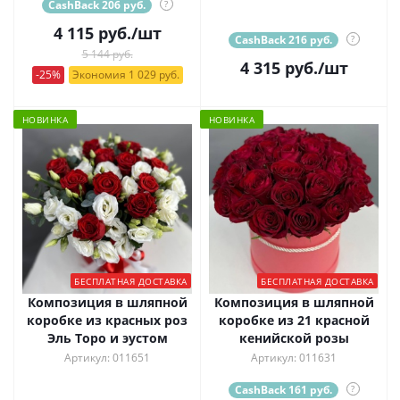
CashBack 206 руб.
?
4 115
руб.
/шт
CashBack 216 руб.
?
5 144 руб.
4 315
руб.
/шт
-25%
Экономия 1 029 руб.
НОВИНКА
НОВИНКА
БЕСПЛАТНАЯ ДОСТАВКА
БЕСПЛАТНАЯ ДОСТАВКА
Композиция в шляпной
Композиция в шляпной
коробке из красных роз
коробке из 21 красной
Эль Торо и эустом
кенийской розы
Артикул: 011651
Артикул: 011631
CashBack 161 руб.
?