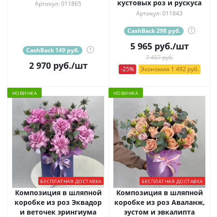
кустовых роз и рускуса
Артикул: 011865
Артикул: 011843
CashBack 298 руб.
?
5 965
руб.
/шт
CashBack 149 руб.
?
7 457 руб.
2 970
руб.
/шт
-25%
Экономия 1 492 руб.
НОВИНКА
НОВИНКА
БЕСПЛАТНАЯ ДОСТАВКА
БЕСПЛАТНАЯ ДОСТАВКА
Композиция в шляпной
Композиция в шляпной
коробке из роз Эквадор
коробке из роз Аваланж,
и веточек эрингиума
эустом и эвкалипта