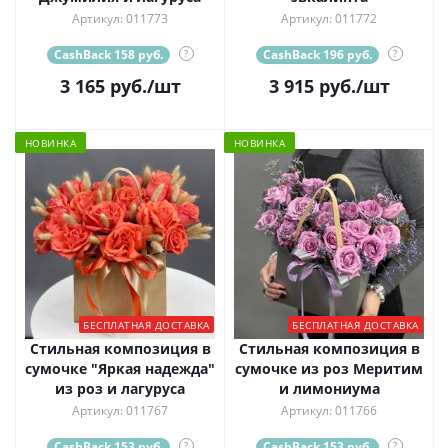
Артикул: 011773
Артикул: 011772
CashBack 158 руб.
?
CashBack 196 руб.
?
3 165
руб.
/шт
3 915
руб.
/шт
НОВИНКА
НОВИНКА
БЕСПЛАТНАЯ ДОСТАВКА
БЕСПЛАТНАЯ ДОСТАВКА
Стильная композиция в
Стильная композиция в
сумочке "Яркая надежда"
сумочке из роз Меритим
из роз и лагуруса
и лимониума
Артикул: 011767
Артикул: 011766
CashBack 153 руб.
?
CashBack 153 руб.
?