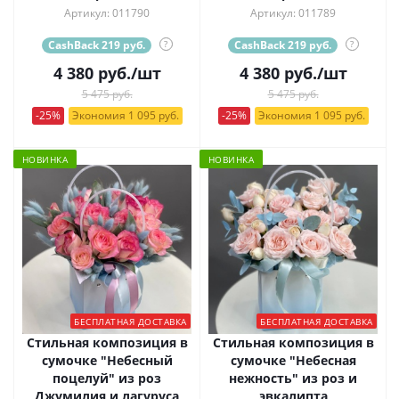
Артикул: 011790
Артикул: 011789
CashBack 219 руб.
?
CashBack 219 руб.
?
4 380
руб.
/шт
4 380
руб.
/шт
5 475 руб.
5 475 руб.
-25%
Экономия 1 095 руб.
-25%
Экономия 1 095 руб.
НОВИНКА
НОВИНКА
БЕСПЛАТНАЯ ДОСТАВКА
БЕСПЛАТНАЯ ДОСТАВКА
Стильная композиция в
Стильная композиция в
сумочке "Небесный
сумочке "Небесная
поцелуй" из роз
нежность" из роз и
Джумилия и лагуруса
эвкалипта