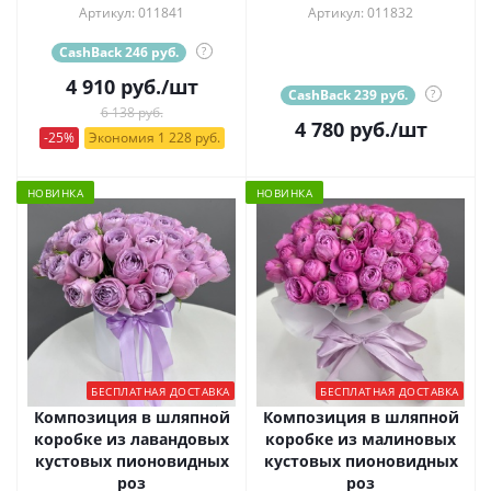
Артикул: 011841
Артикул: 011832
CashBack 246 руб.
?
4 910
руб.
/шт
CashBack 239 руб.
?
6 138 руб.
4 780
руб.
/шт
-25%
Экономия 1 228 руб.
НОВИНКА
НОВИНКА
БЕСПЛАТНАЯ ДОСТАВКА
БЕСПЛАТНАЯ ДОСТАВКА
Композиция в шляпной
Композиция в шляпной
коробке из лавандовых
коробке из малиновых
кустовых пионовидных
кустовых пионовидных
роз
роз