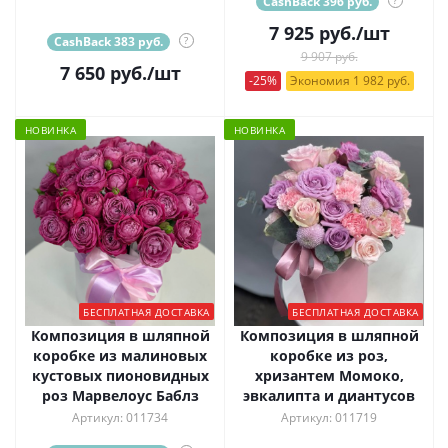
CashBack 396 руб.
?
7 925
руб.
/шт
CashBack 383 руб.
?
9 907 руб.
7 650
руб.
/шт
-25%
Экономия 1 982 руб.
НОВИНКА
НОВИНКА
БЕСПЛАТНАЯ ДОСТАВКА
БЕСПЛАТНАЯ ДОСТАВКА
Композиция в шляпной
Композиция в шляпной
коробке из малиновых
коробке из роз,
кустовых пионовидных
хризантем Момоко,
роз Марвелоус Баблз
эвкалипта и диантусов
Артикул: 011734
Артикул: 011719