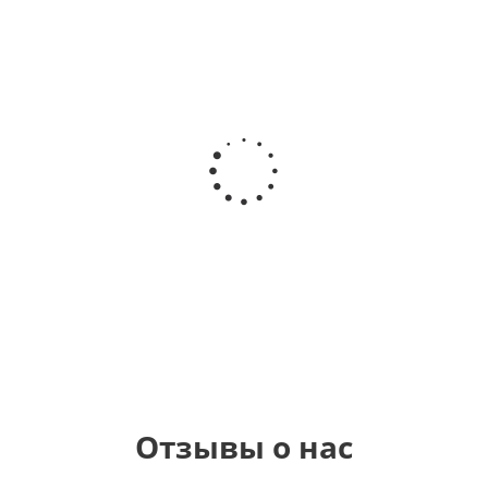
Шар круг
Шар
Шар
Шар
Самая
сердце,
гелиевый
Звезда - С
самая
моя
цифра 1
днем
любовь
(40х102
рождения
см)
(45 см)
1 330
895
900
895
руб.
руб.
руб.
руб.
Отзывы о нас