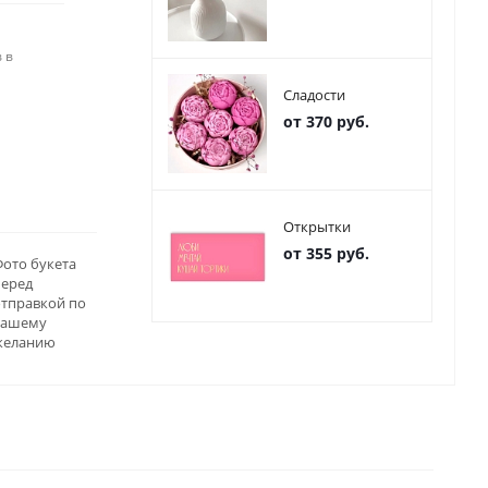
 в
Сладости
от 370 руб.
Открытки
от 355 руб.
ото букета
перед
отправкой по
вашему
желанию