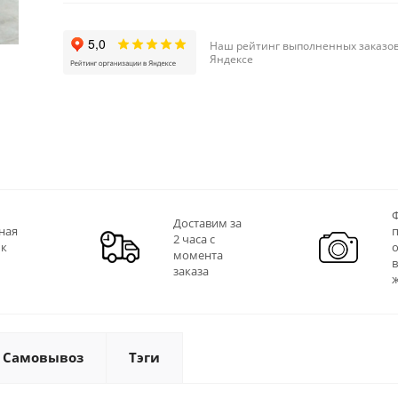
Наш рейтинг выполненных заказов
Яндексе
Ф
Доставим за
ная
2 часа с
 к
момента
заказа
Самовывоз
Тэги