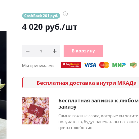
?
CashBack 201 руб.
4 020
руб.
/шт
В корзину
Мы принимаем:
Бесплатная доставка внутри МКАДа
Бесплатная записка к любом
заказу
Самые важные слова, которые вы хотите
получателю, будут напечатаны на записк
цветы с любовью