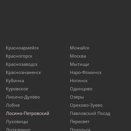
Красноармейск
Можайск
Красногорск
Москва
Краснозаводск
Мытищи
Краснознаменск
Наро-Фоминск
Кубинка
Ногинск
Куровское
Одинцово
Ликино-Дулёво
Озёры
Лобня
Орехово-Зуево
Лосино-Петровский
Павловский Посад
Луховицы
Пересвет
Лыткарино
Подольск