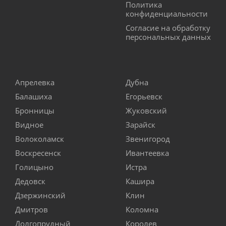
Политика
конфиденциальности
Согласие на обработку
персональных данных
Апрелевка
Дубна
Балашиха
Егорьевск
Бронницы
Жуковский
Видное
Зарайск
Волоколамск
Звенигород
Воскресенск
Ивантеевка
Голицыно
Истра
Дедовск
Кашира
Дзержинский
Клин
Дмитров
Коломна
Долгопрудный
Королев