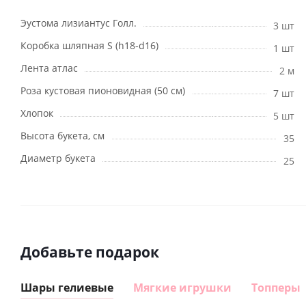
Эустома лизиантус Голл.
3 шт
Коробка шляпная S (h18-d16)
1 шт
Лента атлас
2 м
Роза кустовая пионовидная (50 см)
7 шт
Хлопок
5 шт
Высота букета, см
35
Диаметр букета
25
Добавьте подарок
Шары гелиевые
Мягкие игрушки
Топперы