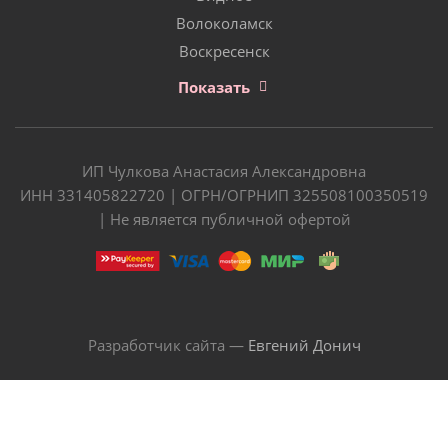
Волоколамск
Воскресенск
Показать
ИП Чулкова Анастасия Александровна
ИНН 331405822720 | ОГРН/ОГРНИП 325508100350519
| Не является публичной офертой
Разработчик сайта —
Евгений Донич