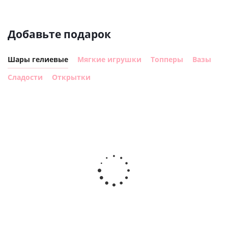
Добавьте подарок
Шары гелиевые
Мягкие игрушки
Топперы
Вазы
Сладости
Открытки
Шар с
Шар круг,
днем
счастливого
рождения,
Сердце розовое
дня
с
фольгированный
рождения
бабочками
шар с гелием (45
(45см)
см)