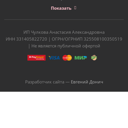
Показать
ИП Чулкова Анастасия Александровна
ИНН 331405822720 | ОГРН/ОГРНИП 325508100350519
| Не является публичной офертой
Разработчик сайта —
Евгений Донич