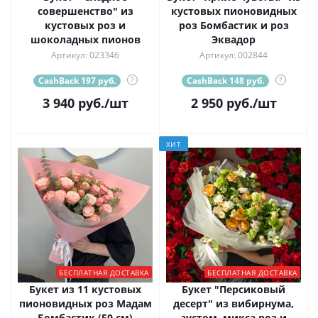
совершенство" из
кустовых пионовидных
кустовых роз и
роз Бомбастик и роз
шоколадных пионов
Эквадор
Артикул: 023346
Артикул: 002844
CashBack 197 руб.
?
CashBack 148 руб.
?
3 940
руб.
/шт
2 950
руб.
/шт
ХИТ
БЕСПЛАТНАЯ ДОСТАВКА
БЕСПЛАТНАЯ ДОСТАВКА
Букет из 11 кустовых
Букет "Персиковый
пионовидных роз Мадам
десерт" из вибирнума,
Бомбастик (50 см)
эустом, микса роз и