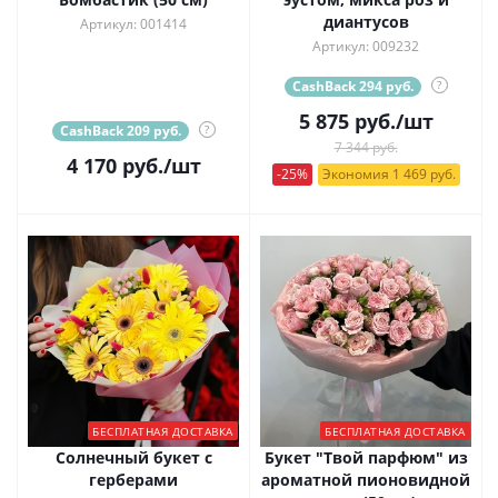
диантусов
Артикул: 001414
Артикул: 009232
CashBack 294 руб.
?
5 875
руб.
/шт
CashBack 209 руб.
?
7 344 руб.
4 170
руб.
/шт
-25%
Экономия 1 469 руб.
БЕСПЛАТНАЯ ДОСТАВКА
БЕСПЛАТНАЯ ДОСТАВКА
Солнечный букет с
Букет "Твой парфюм" из
герберами
ароматной пионовидной