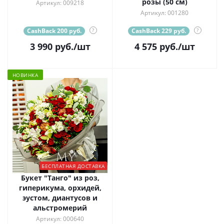
розы (50 см)
Артикул: 009218
Артикул: 001280
CashBack 200 руб.
?
CashBack 229 руб.
?
3 990
руб.
/шт
4 575
руб.
/шт
НОВИНКА
БЕСПЛАТНАЯ ДОСТАВКА
Букет "Танго" из роз,
гиперикума, орхидей,
эустом, диантусов и
альстромерий
Артикул: 000640