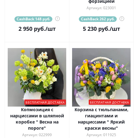
форзицией
Артикул: 023001
CashBack 148 руб.
?
CashBack 262 руб.
?
2 950
руб.
/шт
5 230
руб.
/шт
БЕСПЛАТНАЯ ДОСТАВКА
БЕСПЛАТНАЯ ДОСТАВКА
Копмозиция с
Корзина с тюльпанами,
нарциссами в шляпной
гиацинтами и
коробке " Весна на
нарциссами " Яркий
пороге"
краски весны"
Артикул: 022999
Артикул: 011925