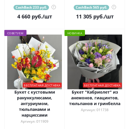
CashBack 233 руб.
?
CashBack 565 руб.
?
4 660
руб.
/шт
11 305
руб.
/шт
СОВЕТУЕМ
НОВИНКА
БЕСПЛАТНАЯ ДОСТАВКА
БЕСПЛАТНАЯ ДОСТАВКА
Букет с кустовыми
Букет "Кабриолет" из
ранункулюсами,
анемонов, гиацинтов,
антуриумом,
тюльпанов и гринбелла
тюльпанами и
Артикул: 011738
нарциссами
Артикул: 011909