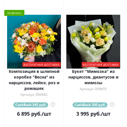
НОВИНКА
БЕСПЛАТНАЯ ДОСТАВКА
БЕСПЛАТНАЯ ДОСТАВКА
Композиция в шляпной
Букет "Мимозка" из
коробке "Весна" из
нарциссов, диантусов и
нарциссов, лейко, роз и
мимозы
ромашек
Артикул: 009655
Артикул: 009682
CashBack 345 руб.
?
CashBack 200 руб.
?
6 895
руб.
/шт
3 995
руб.
/шт