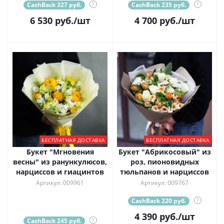
CashBack 327 руб.
?
CashBack 235 руб.
?
6 530
руб.
/шт
4 700
руб.
/шт
БЕСПЛАТНАЯ ДОСТАВКА
БЕСПЛАТНАЯ ДОСТАВКА
Букет "Мгновения
Букет "Абрикосовый" из
весны" из ранункулюсов,
роз, пионовидных
нарциссов и гиацинтов
тюльпанов и нарциссов
Артикул: 009961
Артикул: 009767
CashBack 220 руб.
?
4 390
руб.
/шт
CashBack 245 руб.
?