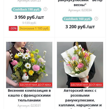
Артикул: 009123
весны"
CashBack 198 руб.
?
Артикул: 023034
3 950
руб.
/шт
CashBack 160 руб.
?
5 135 руб.
3 200
руб.
/шт
-30%
Экономия 1 185 руб.
БЕСПЛАТНАЯ ДОСТАВКА
БЕСПЛАТНАЯ ДОСТАВКА
Весенняя композиция в
Авторский микс с
кашпо с французскими
розовыми
тюльпанами
ранункулюсами,
каллами, нарциссами и
Артикул: 023031