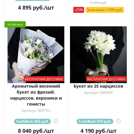
5 488 руб.
4 895
руб.
/шт
-25%
Экономия 1 098 руб.
НОВИНКА
БЕСПЛАТНАЯ ДОСТАВКА
БЕСПЛАТНАЯ ДОСТАВКА
Ароматный весенний
Букет из 25 нарциссов
букет из фрезий,
Артикул: 009694
нарциссов, вероники и
генисты
Артикул: 009753
CashBack 402 руб.
?
CashBack 210 руб.
?
8 040
руб.
/шт
4 190
руб.
/шт