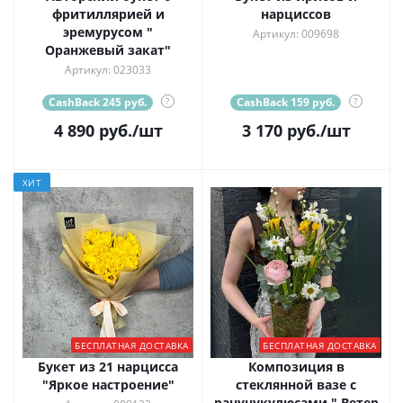
фритиллярией и
нарциссов
эремурусом "
Артикул: 009698
Оранжевый закат"
Артикул: 023033
CashBack 245 руб.
?
CashBack 159 руб.
?
4 890
руб.
/шт
3 170
руб.
/шт
ХИТ
БЕСПЛАТНАЯ ДОСТАВКА
БЕСПЛАТНАЯ ДОСТАВКА
Букет из 21 нарцисса
Композиция в
"Яркое настроение"
стеклянной вазе с
ранунукулюсами " Ветер