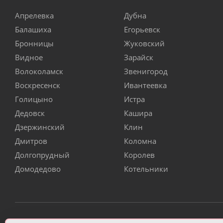
Апрелевка
Дубна
Балашиха
Егорьевск
Бронницы
Жуковский
Видное
Зарайск
Волоколамск
Звенигород
Воскресенск
Ивантеевка
Голицыно
Истра
Дедовск
Кашира
Дзержинский
Клин
Дмитров
Коломна
Долгопрудный
Королев
Домодедово
Котельники