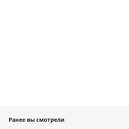
Шар
Шар
гелиевый
гелиевый
цифра 8
цифра 4
Сердце розовое
(40х102
(40х102
фольгированный
см)
см)
шар с гелием (45
см)
1 330
1 330
руб.
895
руб.
руб.
Ранее вы смотрели