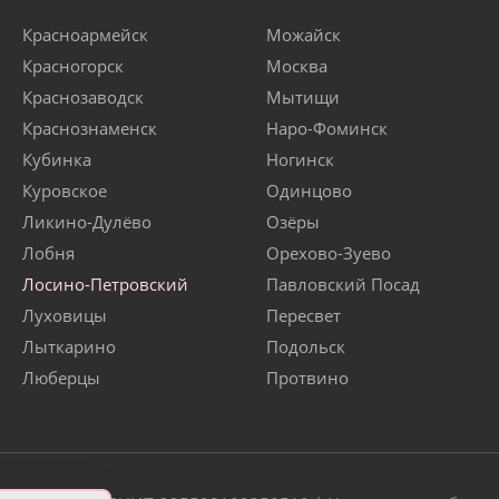
Красноармейск
Можайск
Красногорск
Москва
Краснозаводск
Мытищи
Краснознаменск
Наро-Фоминск
Кубинка
Ногинск
Куровское
Одинцово
Ликино-Дулёво
Озёры
Лобня
Орехово-Зуево
Лосино-Петровский
Павловский Посад
Луховицы
Пересвет
Лыткарино
Подольск
Люберцы
Протвино