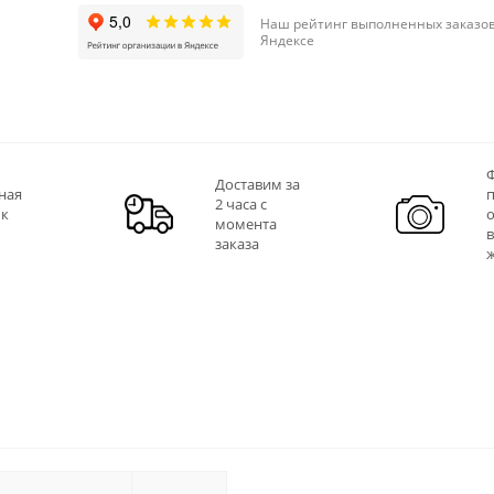
Наш рейтинг выполненных заказов
Яндексе
Ф
Доставим за
ная
2 часа с
 к
момента
заказа