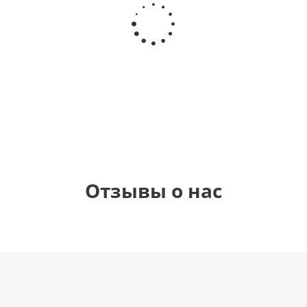
Шар
Шар
сердце,
сердце I
гелиевый
Звезда - С
моя
love you
цифра 1
днем
любовь
(45 см)
(40х102
рождения
см)
(45 см)
1 330
895
895
895
руб.
руб.
руб.
руб.
Отзывы о нас