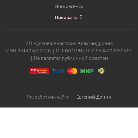
Воскресенск
Показать
ИП Чулкова Анастасия Александровна
ИНН 331405822720 | ОГРН/ОГРНИП 325508100350519
| Не является публичной офертой
Разработчик сайта —
Евгений Донич