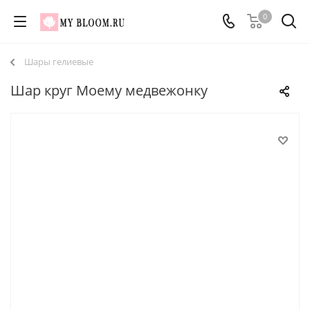
0
Шары гелиевые
Шар круг Моему медвежонку