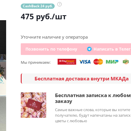
?
CashBack 24 руб.
475
руб.
/шт
Уточните наличие у оператора
Позвонить по телефону
Написать в Теле
Мы принимаем:
Бесплатная доставка внутри МКАДа
Бесплатная записка к любом
заказу
Самые важные слова, которые вы хотите
получателю, будут напечатаны на записк
цветы с любовью