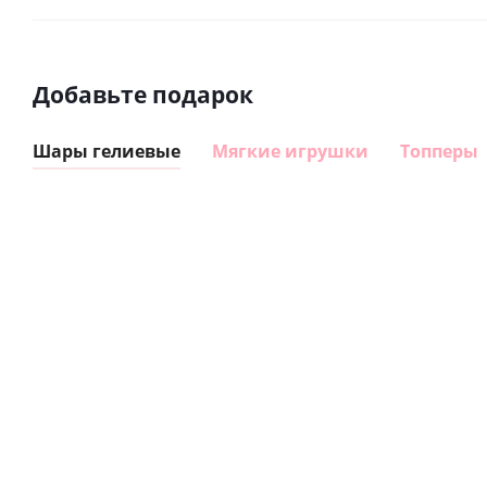
Добавьте подарок
Шары гелиевые
Мягкие игрушки
Топперы
Шар
Шар
гелиевый
гелиевый
цифра 8
цифра 4
Сердце розовое
(40х102
(40х102
фольгированный
см)
см)
шар с гелием (45
см)
1 330
1 330
руб.
895
руб.
руб.