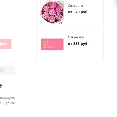
Сладости
от 370 руб.
Открытки
от 355 руб.
грам
?
у
 передать
е. Дарите