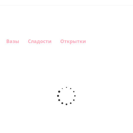
Вазы
Сладости
Открытки
Шар круг
Шар
Шар
Шар
Самая
сердце,
гелиевый
Звезда - С
самая
моя
цифра 1
днем
любовь
(40х102
рождения
см)
(45 см)
1 330
895
900
895
руб.
руб.
руб.
руб.