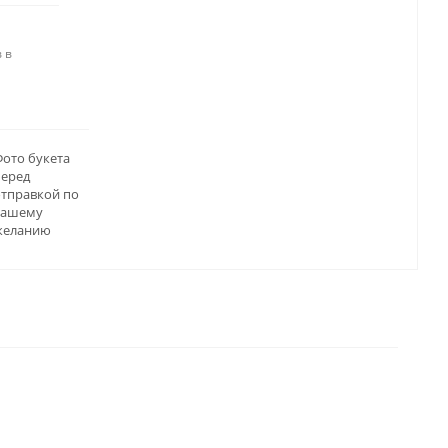
 в
ото букета
перед
отправкой по
вашему
желанию