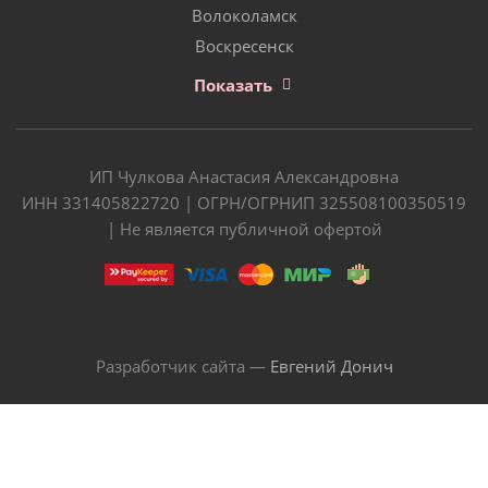
Волоколамск
Воскресенск
Показать
ИП Чулкова Анастасия Александровна
ИНН 331405822720 | ОГРН/ОГРНИП 325508100350519
| Не является публичной офертой
Разработчик сайта —
Евгений Донич