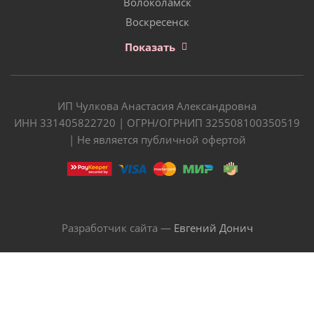
Волоколамск
Воскресенск
Показать
ИП Чулкова Анастасия Александровна
ИНН 331405822720 | ОГРН/ОГРНИП 325508100350519
| Не является публичной офертой
Разработчик сайта —
Евгений Донич