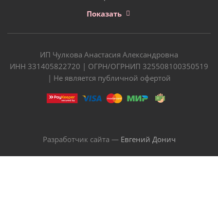
Показать
ИП Чулкова Анастасия Александровна
ИНН 331405822720 | ОГРН/ОГРНИП 325508100350519
| Не является публичной офертой
Разработчик сайта —
Евгений Донич