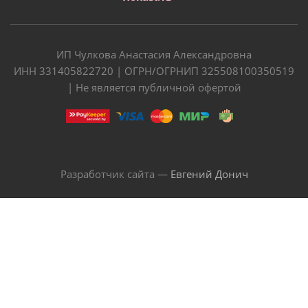
ИП Чулкова Анастасия Александровна
ИНН 331405822720 | ОГРН/ОГРНИП 325508100350519
| Не является публичной офертой
Разработчик сайта —
Евгений Донич