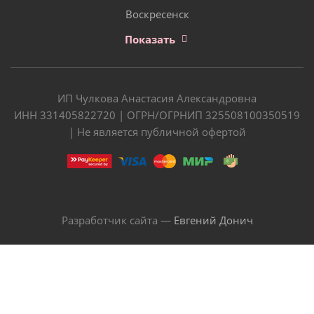
Воскресенск
Показать
ИП Чулкова Анастасия Александровна
ИНН 331405822720 | ОГРН/ОГРНИП 325508100350519
| Не является публичной офертой
Разработчик сайта —
Евгений Донич