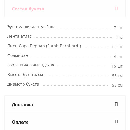
Состав букета
Эустома лизиантус Голл.
7 шт
Лента атлас
2 м
Пион Сара Бернар (Sarah Bernhardt)
11 шт
Фоамиран
4 шт
Гортензия Голландская
16 шт
Высота букета, см
55 см
Диаметр букета
55 см
Доставка
Оплата