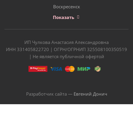
Воскресенск
Показать
ИП Чулкова Анастасия Александровна
ИНН 331405822720 | ОГРН/ОГРНИП 325508100350519
| Не является публичной офертой
Разработчик сайта —
Евгений Донич