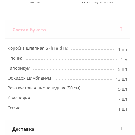
заказа
по вашему желанию
Состав букета
Коробка шляпная S (h18-d16)
1 шт
Пленка
1 м
Гиперикум
5 шт
Орхидея Цимбидиум
13 шт
Роза кустовая пионовидная (50 см)
5 шт
Краспедия
7 шт
Оазис
1 шт
Доставка