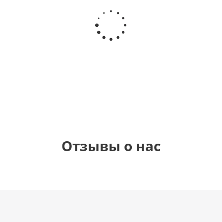
Шар
Шар
Шар
Шар
гелиевый
гелиевый
гелиевый
Звезда - С
цифра 4
цифра 3
цифра 1
днем
(40х102
(40х102
(40х102
рождения
см)
см)
см)
(45 см)
1 330
1 330
1 330
895
руб.
руб.
руб.
руб.
Отзывы о нас