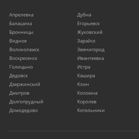
Апрелевка
Дубна
Балашиха
Егорьевск
Бронницы
Жуковский
Видное
Зарайск
Волоколамск
Звенигород
Воскресенск
Ивантеевка
Голицыно
Истра
Дедовск
Кашира
Дзержинский
Клин
Дмитров
Коломна
Долгопрудный
Королев
Домодедово
Котельники