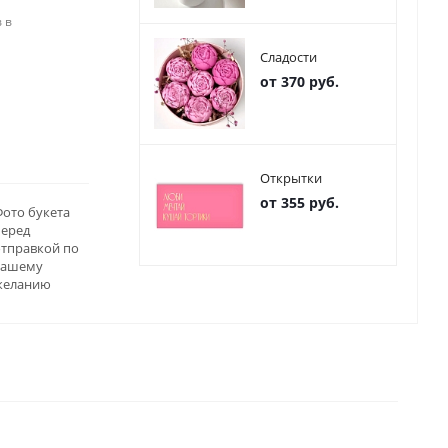
 в
Сладости
от 370 руб.
Открытки
от 355 руб.
ото букета
перед
отправкой по
вашему
желанию