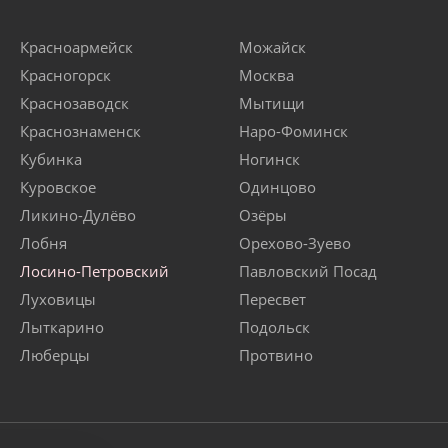
Красноармейск
Можайск
Красногорск
Москва
Краснозаводск
Мытищи
Краснознаменск
Наро-Фоминск
Кубинка
Ногинск
Куровское
Одинцово
Ликино-Дулёво
Озёры
Лобня
Орехово-Зуево
Лосино-Петровский
Павловский Посад
Луховицы
Пересвет
Лыткарино
Подольск
Люберцы
Протвино