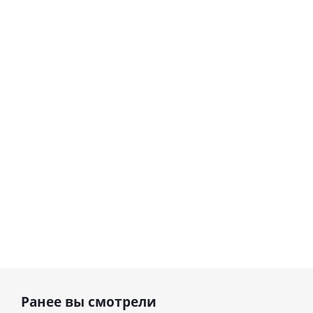
Шар
Шар
сердце I
гелиевый
love you
цифра 8
Сердце розовое
(45 см)
(40х102
фольгированный
см)
шар с гелием (45
см)
1 330
895
руб.
895
руб.
руб.
Ранее вы смотрели