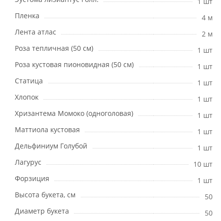
1 шт
Пленка
4 м
Лента атлас
2 м
Роза тепличная (50 см)
1 шт
Роза кустовая пионовидная (50 см)
1 шт
Статица
1 шт
Хлопок
1 шт
Хризантема Момоко (одноголовая)
1 шт
Маттиола кустовая
1 шт
Дельфиниум Голубой
1 шт
Лагурус
10 шт
Форзиция
1 шт
Высота букета, см
50
Диаметр букета
50