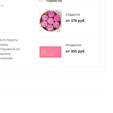
 в
Сладости
от 370 руб.
ото букета
перед
Открытки
отправкой по
от 355 руб.
вашему
желанию