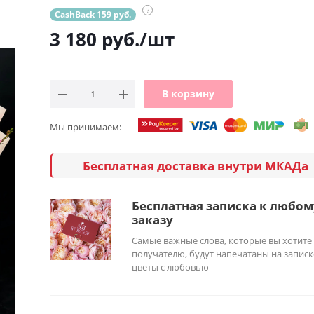
?
CashBack 159 руб.
3 180
руб.
/шт
В корзину
Мы принимаем:
Бесплатная доставка внутри МКАДа
Бесплатная записка к любом
заказу
Самые важные слова, которые вы хотите
получателю, будут напечатаны на записк
цветы с любовью