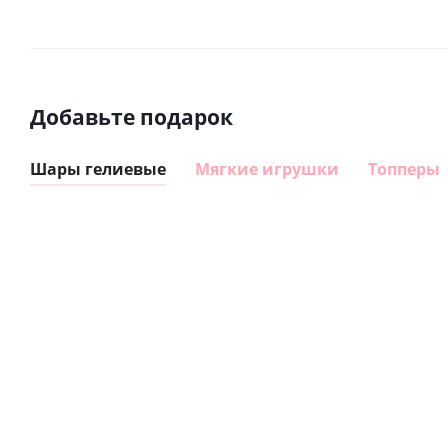
Добавьте подарок
Шары гелиевые
Мягкие игрушки
Топперы
Шар
Шар
сердце I
гелиевый
love you
цифра 8
Сердце розовое
(45 см)
(40х102
фольгированный
см)
шар с гелием (45
см)
1 330
895