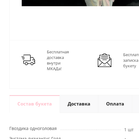
Бесплатная
Бесплат
доставка
записка
внутри
букету
МКАДа!
Состав букета
Доставка
Оплата
Гвоздика одноголовая
1 шт
Эустома лизиантус Голл.