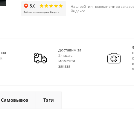
Наш рейтинг выполненных заказов
Яндексе
Ф
Доставим за
ная
2 часа с
 к
момента
заказа
Самовывоз
Тэги