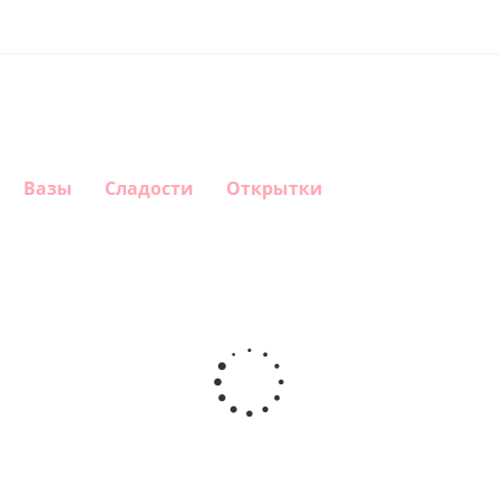
Вазы
Сладости
Открытки
Шар
Шар
Шар
Шар
гелиевый
гелиевый
гелиевый
Звезда - С
цифра 4
цифра 3
цифра 1
днем
(40х102
(40х102
(40х102
рождения
см)
см)
см)
(45 см)
1 330
1 330
1 330
895