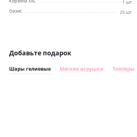
Корзина XXL
1 шт
Оазис
25 шт
Добавьте подарок
Шары гелиевые
Мягкие игрушки
Топперы
Шар
Шар
гелиевый
гелиевый
цифра 8
цифра 4
Сердце розовое
(40х102
(40х102
фольгированный
см)
см)