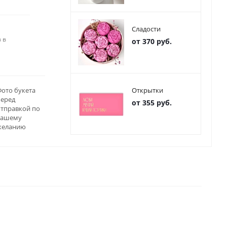
Сладости
 в
от 370 руб.
ото букета
Открытки
перед
от 355 руб.
отправкой по
вашему
желанию