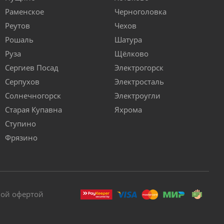
Раменское
Черноголовка
Реутов
Чехов
Рошаль
Шатура
Руза
Щёлково
Сергиев Посад
Электрогорск
Серпухов
Электросталь
Солнечногорск
Электроугли
Старая Купавна
Яхрома
Ступино
Фрязино
ной офертой