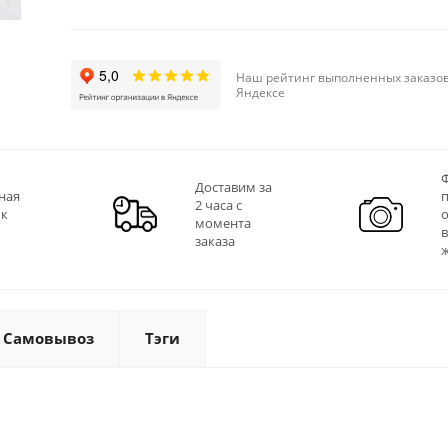
Наш рейтинг выполненных заказов
Яндексе
Ф
Доставим за
ная
2 часа с
 к
момента
заказа
Самовывоз
Тэги