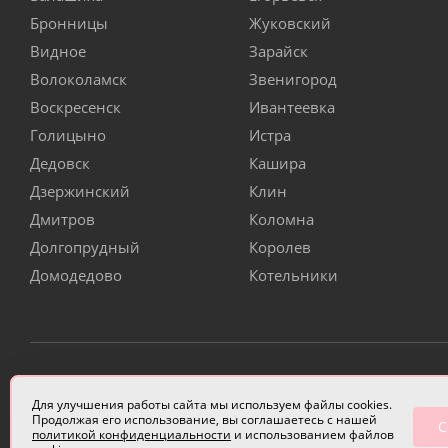
Бронницы
Жуковский
Видное
Зарайск
Волоколамск
Звенигород
Воскресенск
Ивантеевка
Голицыно
Истра
Дедовск
Кашира
Дзержинский
Клин
Дмитров
Коломна
Долгопрудный
Королев
Домодедово
Котельники
ИП Чулкова Анастасия Александровна ИНН 3314058227
Для улучшения работы сайта мы используем файлы cookies.
Продолжая его использование, вы соглашаетесь с нашей
С
политикой конфиденциальности
и использованием файлов