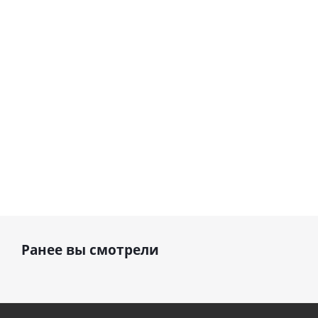
шар с гелием (45
см)
1 330
1 330
руб.
895
руб.
руб.
Ранее вы смотрели