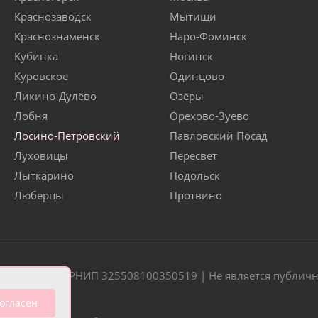
Краснозаводск
Мытищи
Краснознаменск
Наро-Фоминск
Кубинка
Ногинск
Куровское
Одинцово
Ликино-Дулёво
Озёры
Лобня
Орехово-Зуево
Лосино-Петровский
Павловский Посад
Луховицы
Пересвет
Лыткарино
Подольск
Люберцы
Протвино
20 | ОГРН/ОГРНИП 325508100350519 | Не является публич
огласен