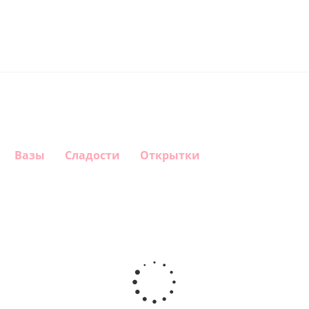
Вазы
Сладости
Открытки
Шар круг
Шар
Шар
Самая
гелиевый
Шар круг
Звезда - С
самая
цифра 1
Моему
днем
(40х102
медвежонку
рождения
см)
(45 см)