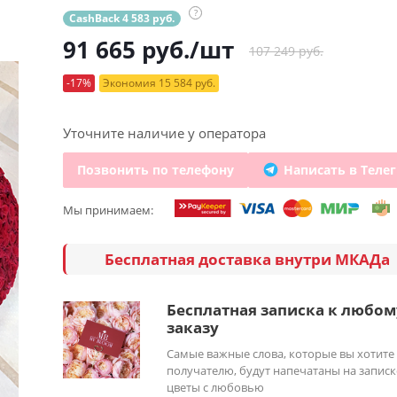
?
CashBack 4 583 руб.
91 665
руб.
/шт
107 249 руб.
-17%
Экономия 15 584 руб.
Уточните наличие у оператора
Позвонить по телефону
Написать в Теле
Мы принимаем:
Бесплатная доставка внутри МКАДа
Бесплатная записка к любом
заказу
Самые важные слова, которые вы хотите
получателю, будут напечатаны на записк
цветы с любовью