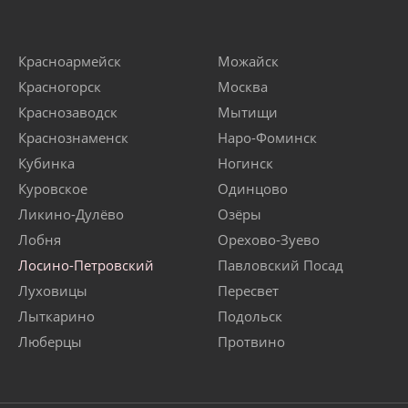
Красноармейск
Можайск
Красногорск
Москва
Краснозаводск
Мытищи
Краснознаменск
Наро-Фоминск
Кубинка
Ногинск
Куровское
Одинцово
Ликино-Дулёво
Озёры
Лобня
Орехово-Зуево
Лосино-Петровский
Павловский Посад
Луховицы
Пересвет
Лыткарино
Подольск
Люберцы
Протвино