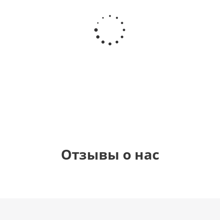
Шар круг
Шар
Шар
Самая
гелиевый
Шар круг
Звезда - С
самая
цифра 1
Моему
днем
(40х102
медвежонку
рождения
см)
(45 см)
1 330
895
900
руб.
руб.
руб.
900
руб.
Отзывы о нас