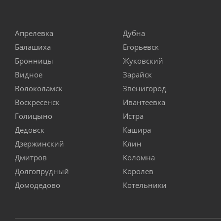
Апрелевка
Дубна
Балашиха
Егорьевск
Бронницы
Жуковский
Видное
Зарайск
Волоколамск
Звенигород
Воскресенск
Ивантеевка
Голицыно
Истра
Дедовск
Кашира
Дзержинский
Клин
Дмитров
Коломна
Долгопрудный
Королев
Домодедово
Котельники