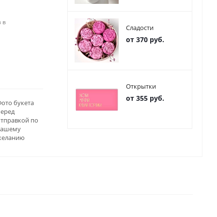
 в
Сладости
от 370 руб.
Открытки
от 355 руб.
ото букета
перед
отправкой по
вашему
желанию