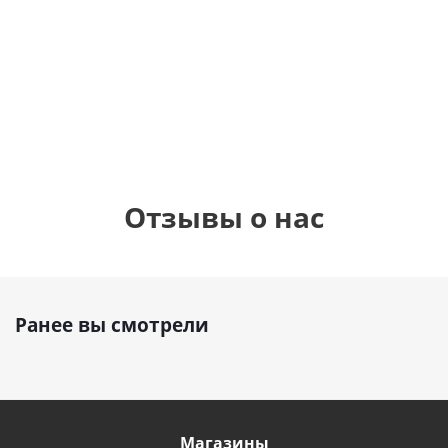
шар с гелием (45
см)
1 330
1 330
руб.
895
руб.
руб.
Отзывы о нас
Ранее вы смотрели
Магазины